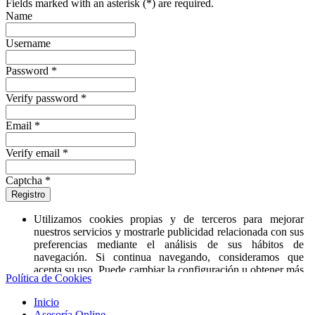
Fields marked with an asterisk (*) are required.
Name
Username
Password *
Verify password *
Email *
Verify email *
Captcha *
Registro
Utilizamos cookies propias y de terceros para mejorar
nuestros servicios y mostrarle publicidad relacionada con sus
preferencias mediante el análisis de sus hábitos de
navegación. Si continua navegando, consideramos que
acepta su uso. Puede cambiar la configuración u obtener más
Política de Cookies
información
‘aquí’
.
Inicio
Asesoría Online